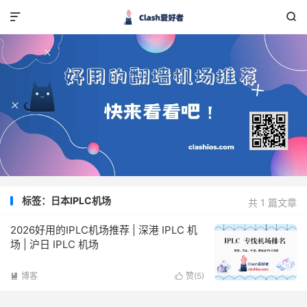


标签：日本IPLC机场
共 1 篇文章
2026好用的IPLC机场推荐 | 深港 IPLC 机
场 | 沪日 IPLC 机场
博客
赞(
5
)

