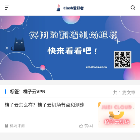


标签：橘子云VPN
共 1 篇文章
桔子云怎么样？桔子云机场节点和测速
机场评测
赞(
4
)

