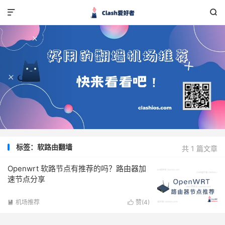


标签：软路由翻墙
共 1 篇文章
Openwrt 软路节点有推荐的吗？路由器加
速节点分享
机场推荐
赞(
4
)

