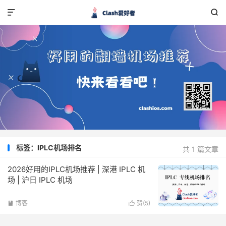


标签：IPLC机场排名
共 1 篇文章
2026好用的IPLC机场推荐 | 深港 IPLC 机
场 | 沪日 IPLC 机场
博客
赞(
5
)

