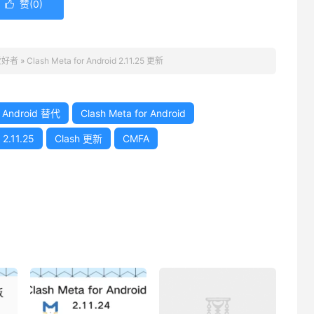
赞(
0
)

 爱好者
»
Clash Meta for Android 2.11.25 更新
r Android 替代
Clash Meta for Android
 2.11.25
Clash 更新
CMFA