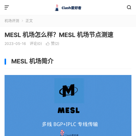


机场评测
正文

MESL 机场怎么样？MESL 机场节点测速
2023-05-16
评论(0)
赞(
2
)

MESL 机场简介