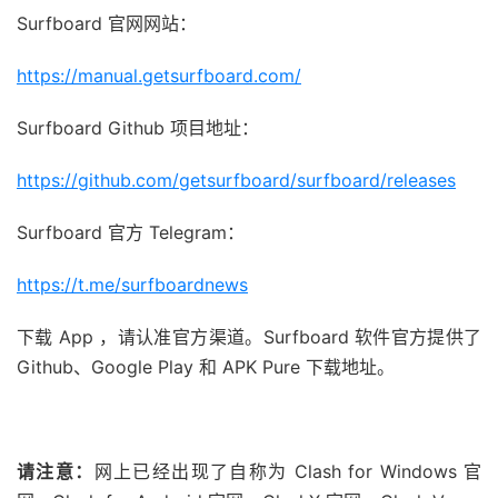
Surfboard 官网网站：
https://manual.getsurfboard.com/
Surfboard Github 项目地址：
https://github.com/getsurfboard/surfboard/releases
Surfboard 官方 Telegram：
https://t.me/surfboardnews
下载 App ，请认准官方渠道。Surfboard 软件官方提供了
Github、Google Play 和 APK Pure 下载地址。
请注意：
网上已经出现了自称为 Clash for Windows 官