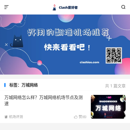


标签：万城网络
共 1 篇文章
万城网络怎么样？万城网络机场节点及测
速
机场评测
赞(
6
)

