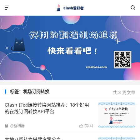


标签：机场订阅转换
共 3 篇文章
Clash 订阅链接转换网站推荐：18个好用
的在线订阅转换API平台
必备利器
赞(
4
)


本地订阅转换搭建方案分享