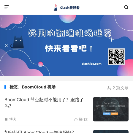


标签：BoomCloud 机场
共 2 篇文章
BoomCloud 节点超时不能用了？跑路了
吗？
博客
赞(
12
)


如何使用 BoomCloud 云加速服务？