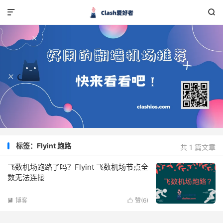


标签：Flyint 跑路
共 1 篇文章
飞数机场跑路了吗？Flyint 飞数机场节点全
数无法连接
博客
赞(
6
)

