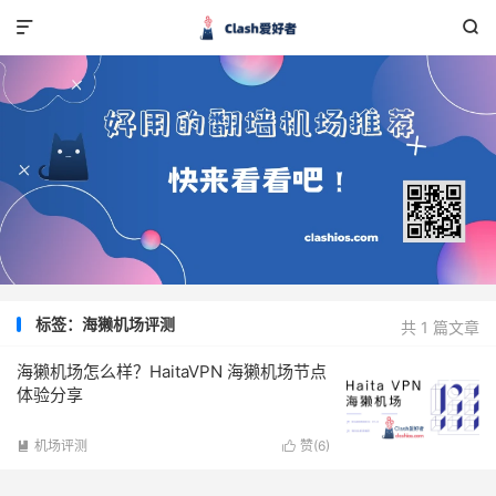


标签：海獭机场评测
共 1 篇文章
海獭机场怎么样？HaitaVPN 海獭机场节点
体验分享
机场评测
赞(
6
)

