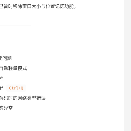
已暂时移除窗口大小与位置记忆功能。
死问题
用自动轻量模式
程
捷键
Ctrl+Q
L 解码时的网络类型错误
态异常