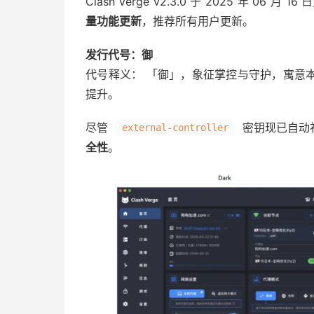
Clash Verge v2.3.0 于 2025 年 
量功能更新
，推荐所有用户更新。
发行代号：御
代号释义： 「御」，象征掌控与守护，寓意
提升。
尽管
密钥现已自动
external-controller
全性
。