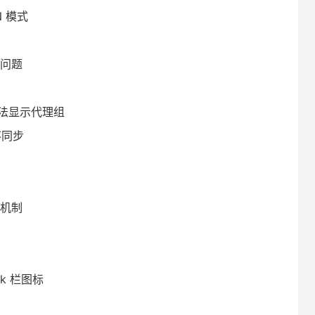
 模式
时问题
法显示代理组
不同步
信机制
k 栏图标