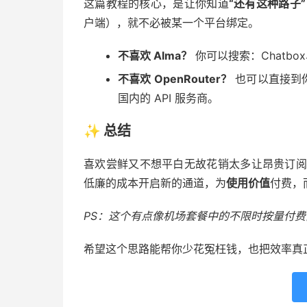
这篇教程的核心，是让你知道
“还有这种路子”
户端），就不必被某一个平台绑定。
不喜欢 Alma？
你可以搜索：Chatbox、
不喜欢 OpenRouter？
也可以直接到你
国内的 API 服务商。
✨ 总结
喜欢尝鲜又不想平白无故花销太多让昂贵订阅限
低廉的成本开启新的通道，为
使用价值
付费，
PS：这个有点像机场套餐中的不限时按量付
希望这个思路能帮你少花冤枉钱，也把效率真