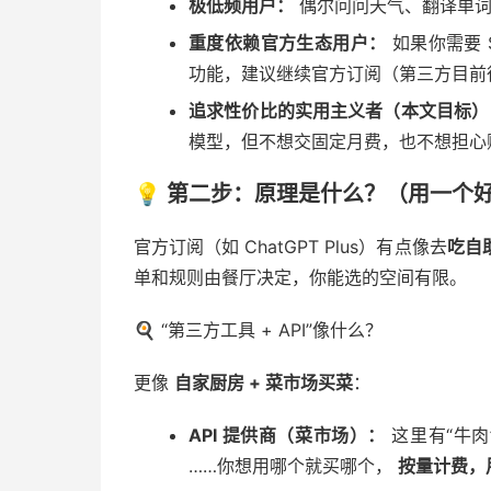
极低频用户：
偶尔问问天气、翻译单词
重度依赖官方生态用户：
如果你需要 S
功能，建议继续官方订阅（第三方目前
追求性价比的实用主义者（本文目标）
模型，但不想交固定月费，也不想担心
💡 第二步：原理是什么？（用一个
官方订阅（如 ChatGPT Plus）有点像去
吃自
单和规则由餐厅决定，你能选的空间有限。
🍳 “第三方工具 + API”像什么？
更像
自家厨房 + 菜市场买菜
：
API 提供商（菜市场）：
这里有“牛肉”
……你想用哪个就买哪个，
按量计费，