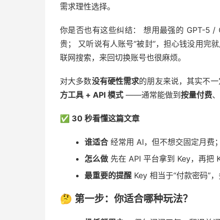
需求理性选择。
你是否也有这些纠结： 想用最强的 GPT-5 / C
贵； 又听说有人账号“被封”，担心钱没用完就用
联网搜索，来回切换账号也很麻烦。
对大多数
没有硬性需求
的朋友来说，其实不一
方工具 + API 模式
——通常能做到
按量付费
、
✅ 30 秒看懂这篇文章
谁适合
经常用 AI，但不想交固定月费
怎么做
先在 API 平台拿到 Key，再把
最重要的提醒
Key 相当于“付款密码”
🤔 第一步：你适合哪种玩法？