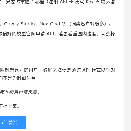
： 只要你掌握了流程（注册 API → 获取 Key → 填入客
Cherry Studio、NextChat 等（同类客户端很多）。
偏好的模型官网申请 API；若更看重国内速度，可选择
制想象力的用户，破解之法便是通过 API 模式以相对
而不是为
时间
付费。
费而非按月付费来着。
正提上来。
赞(
1
)
