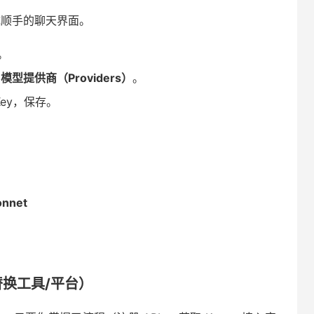
 变成顺手的聊天界面。
）。
→
模型提供商（Providers）
。
ey，保存。
：
onnet
替换工具/平台）