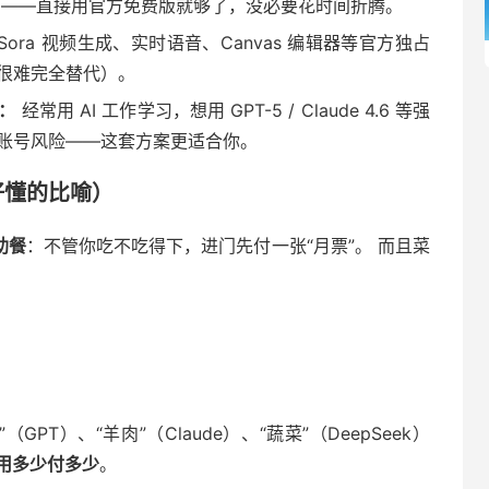
——直接用官方免费版就够了，没必要花时间折腾。
ora 视频生成、实时语音、Canvas 编辑器等官方独占
很难完全替代）。
：
经常用 AI 工作学习，想用 GPT-5 / Claude 4.6 等强
账号风险——这套方案更适合你。
好懂的比喻）
助餐
：不管你吃不吃得下，进门先付一张“月票”。 而且菜
（GPT）、“羊肉”（Claude）、“蔬菜”（DeepSeek）
用多少付多少
。