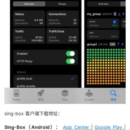
sing-box 客户端下载地址：
Sing-Box（Android）：
App Center
|
Google Play
|